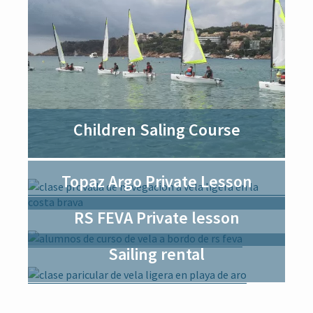
i
o
n
Children Saling Course
Topaz Argo Private Lesson
RS FEVA Private lesson
Sailing rental