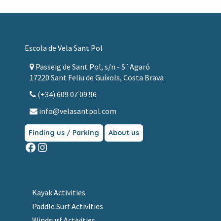
Footer
Escola de Vela Sant Pol
Passeig de Sant Pol, s/n - S´Agaró
17220 Sant Feliu de Guíxols, Costa Brava
(+34) 609 07 09 96
info@velasantpol.com
Finding us / Parking
About us
Facebook
Instagram
Kayak Activities
Paddle Surf Activities
Windsurf Activities