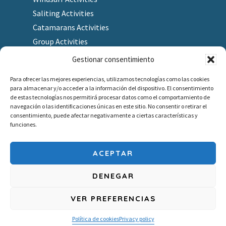
Saliting Activities
Catamarans Activities
Group Activities
Gestionar consentimiento
Para ofrecer las mejores experiencias, utilizamos tecnologías como las cookies
para almacenar y/o acceder a la información del dispositivo. El consentimiento
Finding us
de estas tecnologías nos permitirá procesar datos como el comportamiento de
navegación o las identificaciones únicas en este sitio. No consentir o retirar el
As a Gift
consentimiento, puede afectar negativamente a ciertas características y
Redeem gift voucher
funciones.
Job company
Outlet
ACEPTAR
DENEGAR
VER PREFERENCIAS
Copyright © 2026 · ESCOLA DE VELA I KAYAK SANT POL - COSTA BRAVA
Privacy policy
-
Cookies Policy
-
Legal notice
-
Booking Terms and Conditions
Política de cookies
Privacy policy