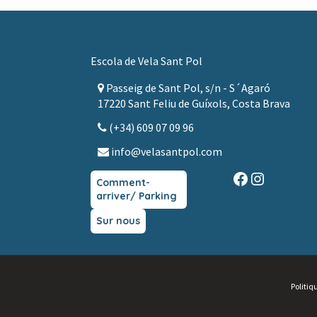
Footer
Escola de Vela Sant Pol
Passeig de Sant Pol, s/n - S´Agaró
17220 Sant Feliu de Guíxols, Costa Brava
(+34) 609 07 09 96
info@velasantpol.com
Facebook
Instagra
Comment-
arriver/ Parking
Sur nous
Politiq