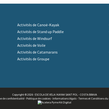
Activités de Canoë-Kayak
Activités de Stand up Paddle
Activités de Windsurf
Activités de Voile
Activités de Catamarans
Activités de Groupe
m
Copyright © 2026 · ESCOLA DE VELA I KAYAK SANT POL - COSTA BRAVA
ue de confidentialité
-
Politique de cookies
-
Informations légals
-
Termes et Conditions du