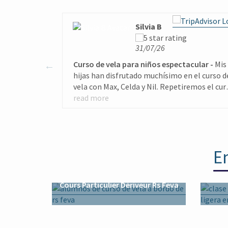
Silvia B
31/07/26
Curso de vela para niños espectacular
Mis
hijas han disfrutado muchísimo en el curso d
vela con Max, Celda y Nil. Repetiremos el cur
el próximo año segurísimo. Gracias por todo
read more
En
Cours
Cours Particulier Dériveur Rs Feva