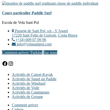
Cours particulier Paddle Surf
Footer
Escola de Vela Sant Pol
Passeig de Sant Pol, s/n - S´Agaró
17220 Sant Feliu de Guíxols, Costa Brava
(+34) 609 07 09 96
info@velasantpol.com
Comment-arriver/ Parking
Sur nous
Facebook
Instagram
Activités de Canoë-Kayak
Activités de Stand up Paddle
Activités de Windsurf
Activités de Voile
Activités de Catamarans
Activités de Groupe
Comment arriver
Cadeau