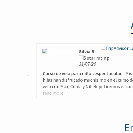
Silvia B
31/07/26
Curso de vela para niños espectacular
Mis
hijas han disfrutado muchísimo en el curso d
vela con Max, Celda y Nil. Repetiremos el cur
el próximo año segurísimo. Gracias por todo
read more
En