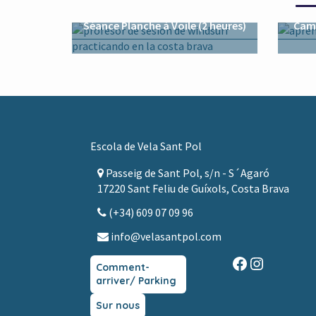
Séance Planche à Voile (2 heures)
Camp
Footer
Escola de Vela Sant Pol
Passeig de Sant Pol, s/n - S´Agaró
17220 Sant Feliu de Guíxols, Costa Brava
(+34) 609 07 09 96
info@velasantpol.com
Facebook
Instagra
Comment-
arriver/ Parking
Sur nous