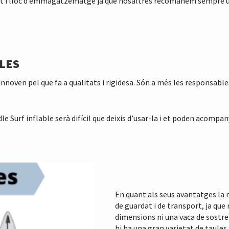
t i lloc d’emmagatzematge ja que nosaltres recomanem sempre una 
LES
innoven pel que fa a qualitats i rigidesa. Són a més les responsable
 Surf inflable serà difícil que deixis d’usar-la i et poden acompan
En quant als seus avantatges la m
de guardat i de transport, ja que
dimensions ni una vaca de sostre p
hi ha una gran varietat de taules