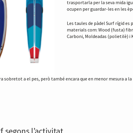
trasportarla per la seva mida igua
ocupen per guardar-les en les èpo
Les taules de pàdel Surf rígid es
materials com: Wood (fusta) fibra
Carboni, Moldeadas (polietilè) i K
ra sobretot a el pes, però també encara que en menor mesura a la r
 segons l’activitat