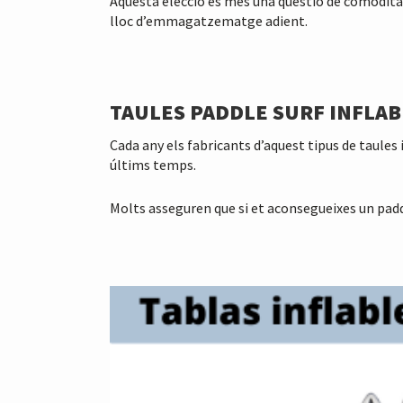
Aquesta elecció és més una qüestió de comodita
lloc d’emmagatzematge adient.
TAULES PADDLE SURF INFLAB
Cada any els fabricants d’aquest tipus de taules 
últims temps.
Molts asseguren que si et aconsegueixes un paddle