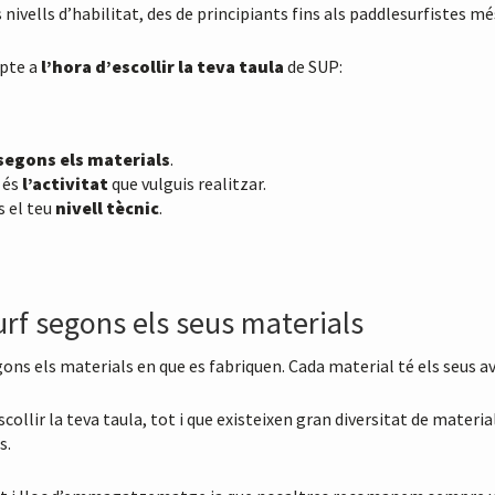
s nivells d’habilitat, des de principiants fins als paddlesurfistes m
mpte a
l’hora d’escollir la teva taula
de SUP:
segons els materials
.
P és
l’activitat
que vulguis realitzar.
s el teu
nivell tècnic
.
urf segons els seus materials
egons els materials en que es fabriquen. Cada material té els seus 
escollir la teva taula, tot i que existeixen gran diversitat de mate
s.