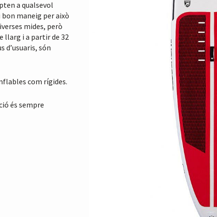
apten a qualsevol
 i bon maneig per això
iverses mides, però
llarg i a partir de 32
s d’usuaris, són
nflables com rígides.
ació és sempre