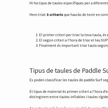
i
Hi ha tipus de taules específiques per a diferent
o
n
Hem triat
3 criteris
que hauràs de tenir en co
El primer criteri per triar la teva taula, és
El segon criteri a l’hora de triar el teu SU
Finalment és important triar taula segon
Tipus de taules de Paddle S
Es poden classificar les taules de paddle Surf s
El tipus de material és primer criteri a l’hora d’
distingirem entre taules inflables i taules rígide