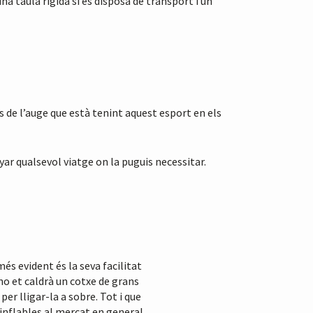
taula rígida si es disposa de transport i un
s de l’auge que està tenint aquest esport en els
yar qualsevol viatge on la puguis necessitar.
és evident és la seva facilitat
 no et caldrà un cotxe de grans
er lligar-la a sobre. Tot i que
 inflables al mercat en general