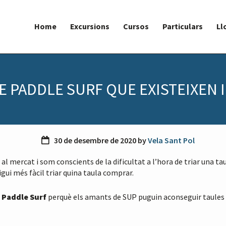
Home
Excursions
Cursos
Particulars
Ll
E PADDLE SURF QUE EXISTEIXEN 
30 de desembre de 2020
by
Vela Sant Pol
 al mercat i som conscients de la dificultat a l’hora de triar una t
igui més fàcil triar quina taula comprar.
e Paddle Surf
perquè els amants de SUP puguin aconseguir taules a