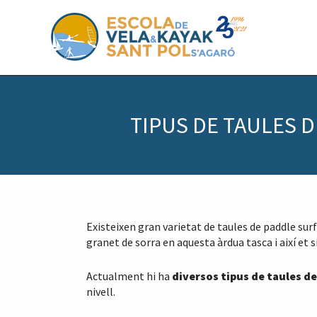
S
S
S
k
k
k
i
i
i
p
p
p
t
t
t
o
o
o
p
m
f
r
a
o
TIPUS DE TAULES D
i
i
o
m
n
t
a
c
e
r
o
r
y
n
n
t
a
e
Existeixen gran varietat de taules de paddle surf
v
n
granet de sorra en aquesta àrdua tasca i així et s
i
t
g
Actualment hi ha
diversos tipus de taules d
a
nivell.
t