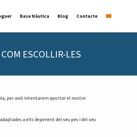
oguer
Base Nàutica
Blog
Contacte
I COM ESCOLLIR-LES
aula, per això intentarem aportar el nostre
daptades a ells depenent del seu pes i del seu