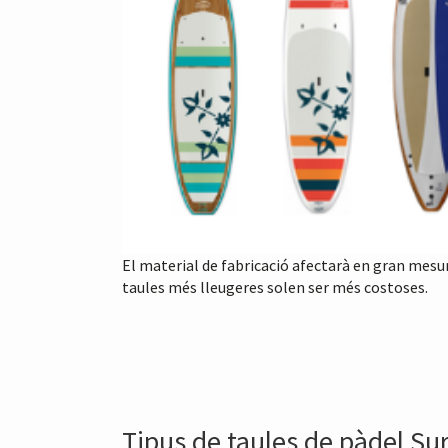
El material de fabricació afectarà en gran mesu
taules més lleugeres solen ser més costoses.
Tipus de taules de pàdel Surf