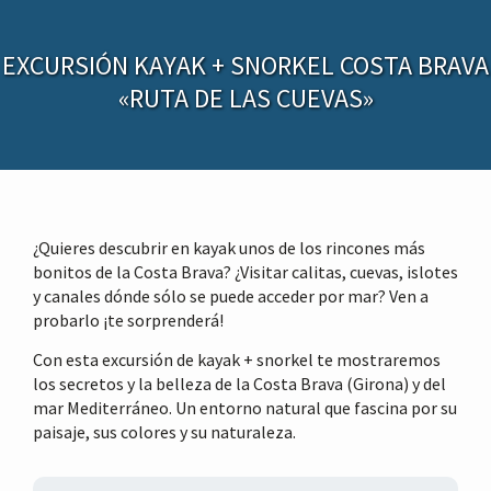
r
n
i
c
n
i
EXCURSIÓN KAYAK + SNORKEL COSTA BRAVA
c
p
«RUTA DE LAS CUEVAS»
i
a
p
l
a
l
¿Quieres descubrir en kayak unos de los rincones más
bonitos de la Costa Brava? ¿Visitar calitas, cuevas, islotes
y canales dónde sólo se puede acceder por mar? Ven a
probarlo ¡te sorprenderá!
Con esta excursión de kayak + snorkel te mostraremos
los secretos y la belleza de la Costa Brava (Girona) y del
mar Mediterráneo. Un entorno natural que fascina por su
paisaje, sus colores y su naturaleza.