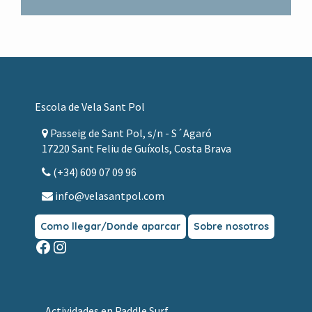
Footer
Escola de Vela Sant Pol
Passeig de Sant Pol, s/n - S´Agaró
17220 Sant Feliu de Guíxols, Costa Brava
(+34) 609 07 09 96
info@velasantpol.com
Como llegar/Donde aparcar
Sobre nosotros
Facebook
Instagram
Actividades en Paddle Surf