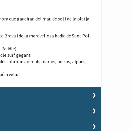
ra que gaudiran del mar, de sol i de la platja
a Brava i de la meravellosa badia de Sant Pol –
p Paddle).
dle surf gegant.
 descobriran animals marins, peixos, algues,
ió a vela.
 amb edats compreses entre els 6 anys fins als 13
tmanals, dividit en 5 sessions de 2 hores i 45
s a famílies o per inscripció a diversos cursos