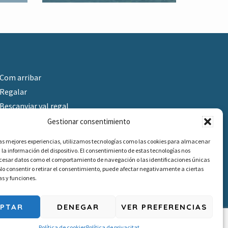
Com arribar
Regalar
Bescanviar val regal
Treballa amb nosaltres
Gestionar consentimiento
Venda Material d’Ocasió
las mejores experiencias, utilizamos tecnologías como las cookies para almacenar
 la información del dispositivo. El consentimiento de estas tecnologías nos
ocesar datos como el comportamiento de navegación o las identificaciones únicas
. No consentir o retirar el consentimiento, puede afectar negativamente a ciertas
as y funciones.
EPTAR
DENEGAR
VER PREFERENCIAS
Política de cookies
Política de privacitat