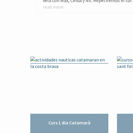
vela con Max, Celda y Nil. Repetiremos el cur
el próximo año segurísimo. Gracias por todo
read more
Curs 1 dia Catamarà