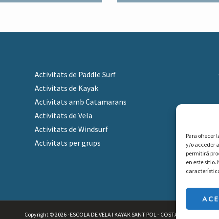
Activitats de Paddle Surf
Activitats de Kayak
Activitats amb Catamarans
Activitats de Vela
Activitats de Windsurf
Para ofrecer 
Activitats per grups
m
y/o acceder a
permitirá pr
en este sitio
característic
AC
Copyright © 2026 · ESCOLA DE VELA I KAYAK SANT POL - COSTA BRAVA