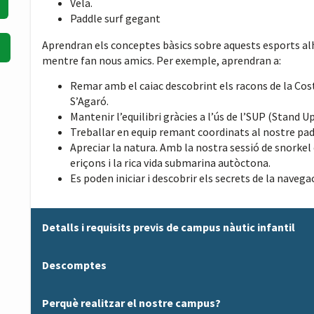
Vela.
Paddle surf gegant
Aprendran els conceptes bàsics sobre aquests esports alho
mentre fan nous amics. Per exemple, aprendran a:
Remar amb el caiac descobrint els racons de la Cost
S’Agaró.
Mantenir l’equilibri gràcies a l’ús de l’SUP (Stand U
Treballar en equip remant coordinats al nostre pad
Apreciar la natura. Amb la nostra sessió de snorkel
eriçons i la rica vida submarina autòctona.
Es poden iniciar i descobrir els secrets de la navegac
Detalls i requisits previs de campus nàutic infantil
Detalls i requisits previs de campus nàutic infantil
Descomptes
Edat: aquesta activitat està dirigida als més petits
anys.
Descomptes
Perquè realitzar el nostre campus?
Durada: la durada total del curs és de 13,75 hores se
En el següent document trobareu els descomptes aplicable