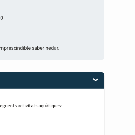
00
imprescindible saber nedar.
 següents activitats aquàtiques: