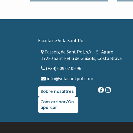
Footer
Escola de Vela Sant Pol
Passeig de Sant Pol, s/n - S´Agaró
17220 Sant Feliu de Guíxols, Costa Brava
(+34) 609 07 09 96
info@velasantpol.com
Facebook
Instagra
Sobre nosaltres
Com arribar/On
aparcar