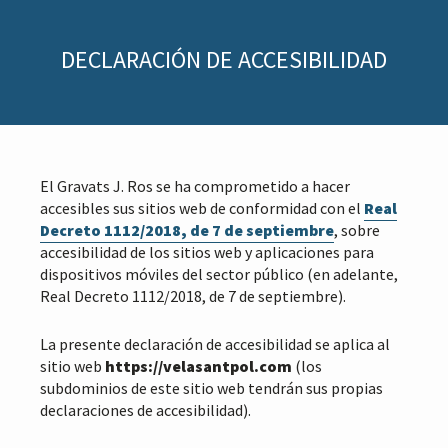
r
n
i
c
n
i
DECLARACIÓN DE ACCESIBILIDAD
c
p
i
a
p
l
a
l
El Gravats J. Ros se ha comprometido a hacer
accesibles sus sitios web de conformidad con el
Real
Decreto 1112/2018, de 7 de septiembre
, sobre
accesibilidad de los sitios web y aplicaciones para
dispositivos móviles del sector público (en adelante,
Real Decreto 1112/2018, de 7 de septiembre).
La presente declaración de accesibilidad se aplica al
sitio web
https://velasantpol.com
(los
subdominios de este sitio web tendrán sus propias
declaraciones de accesibilidad).