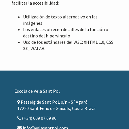
facilitar la accesibilidad:
Utilización de texto alternativo en las
imágenes
Los enlaces ofrecen detalles de la función o
destino del hipervínculo
Uso de los estándares del W3C: XHTML 1.0, CSS
3.0, WAI AA.
Footer
Escola de Vela Sant Pol
Passeig de Sant Pol, s/n - S´Agaró
17220 Sant Feliu de Guíxols, Costa Brava
(+34) 609 07 09 96
info@velasantpol.com