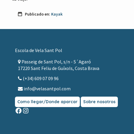
Publicado en:
Kayak
Footer
Escola de Vela Sant Pol
Passeig de Sant Pol, s/n - S´Agaró
17220 Sant Feliu de Guíxols, Costa Brava
(+34) 609 07 09 96
info@velasantpol.com
Como llegar/Donde aparcar
Sobre nosotros
Facebook
Instagram