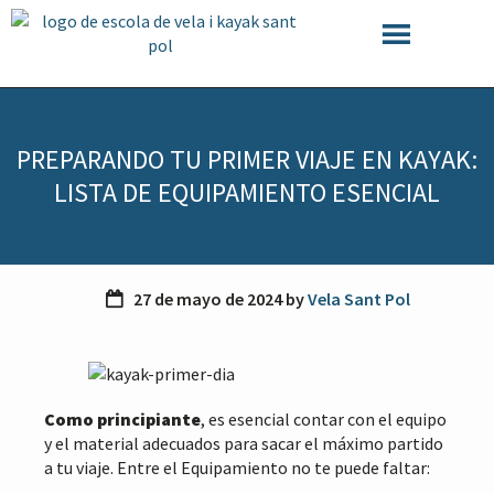
S
S
S
a
a
a
l
l
l
t
t
t
a
a
a
r
r
r
PREPARANDO TU PRIMER VIAJE EN KAYAK:
a
a
a
l
l
l
LISTA DE EQUIPAMIENTO ESENCIAL
a
c
p
n
o
i
a
n
e
v
t
d
27 de mayo de 2024
by
Vela Sant Pol
e
e
e
g
n
p
a
i
á
c
d
g
i
o
i
Como principiante
, es esencial contar con el equipo
ó
p
n
y el material adecuados para sacar el máximo partido
n
r
a
a tu viaje. Entre el Equipamiento no te puede faltar:
p
i