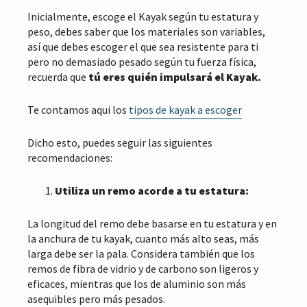
r
n
Inicialmente, escoge el Kayak según tu estatura y
i
c
peso, debes saber que los materiales son variables,
n
i
así que debes escoger el que sea resistente para ti
c
p
pero no demasiado pesado según tu fuerza física,
i
a
recuerda que
tú eres quién impulsará el Kayak.
p
l
a
l
Te contamos aqui los
tipos de kayak a escoger
Dicho esto, puedes seguir las siguientes
recomendaciones:
Utiliza un remo acorde a tu estatura:
La longitud del remo debe basarse en tu estatura y en
la anchura de tu kayak, cuanto más alto seas, más
larga debe ser la pala. Considera también que los
remos de fibra de vidrio y de carbono son ligeros y
eficaces, mientras que los de aluminio son más
asequibles pero más pesados.