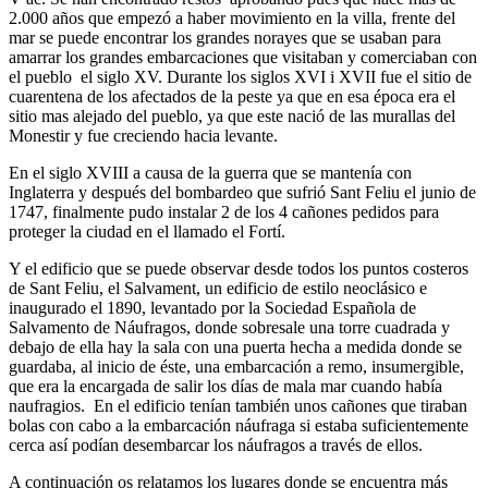
2.000 años que empezó a haber movimiento en la villa, frente del
mar se puede encontrar los grandes norayes que se usaban para
amarrar los grandes embarcaciones que visitaban y comerciaban con
el pueblo el siglo XV. Durante los siglos XVI i XVII fue el sitio de
cuarentena de los afectados de la peste ya que en esa época era el
sitio mas alejado del pueblo, ya que este nació de las murallas del
Monestir y fue creciendo hacia levante.
En el siglo XVIII a causa de la guerra que se mantenía con
Inglaterra y después del bombardeo que sufrió Sant Feliu el junio de
1747, finalmente pudo instalar 2 de los 4 cañones pedidos para
proteger la ciudad en el llamado el Fortí.
Y el edificio que se puede observar desde todos los puntos costeros
de Sant Feliu, el Salvament, un edificio de estilo neoclásico e
inaugurado el 1890, levantado por la Sociedad Española de
Salvamento de Náufragos, donde sobresale una torre cuadrada y
debajo de ella hay la sala con una puerta hecha a medida donde se
guardaba, al inicio de éste, una embarcación a remo, insumergible,
que era la encargada de salir los días de mala mar cuando había
naufragios. En el edificio tenían también unos cañones que tiraban
bolas con cabo a la embarcación náufraga si estaba suficientemente
cerca así podían desembarcar los náufragos a través de ellos.
A continuación os relatamos los lugares donde se encuentra más