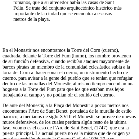
romanos, que a su alrededor había las casas de Sant
Feliu. Se trata del conjunto arquitectónico histórico más
importante de la ciudad que se encuentra a escasos
metros de la playa.
En el Monastir nos encontramos la Torre del Corn (cuerno),
cuadrada, delante la Torre del Fum (humo), los nombre provienen
de su función defensiva, cuando recibían ataques mayormente de
barcos piratas un miembro de la comunidad eclesiástica subía a la
torra del Corn a hacer sonar el cuerno, un instrumento hecho de
cuerno, para avisar a la gente del pueblo que se tenían que refugiar
dentro de las murallas del Monestir, al mismo tiempo encendian una
hoguera a la Torre del Fum para que los que estaban mas lejos
trabajando al campo y no podían oír el sonido del cuerno.
Delante del Monestir, a la Plaça del Monestir a pocos metros nos
encontramos l’Arc de Sant Benet, portalada de la muralla de estilo
barroco, a medianos de siglo XVIII el Monestir se provee de nuevos
muros defensivos, de los cuales perdura algún resto de la ultima
fase, vcomo es el caso de l’Arc de Sant Benet, (1747), que era la
puerta principal. La actual puerta no es la misma que de origen ya
que desaparición durante la Guerra Civil de 1936-39 y se