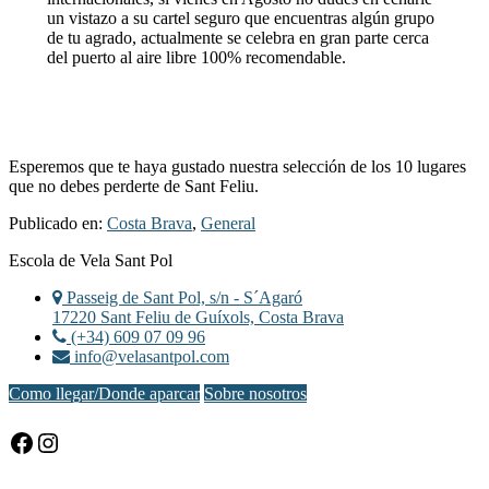
un vistazo a su cartel seguro que encuentras algún grupo
de tu agrado, actualmente se celebra en gran parte cerca
del puerto al aire libre 100% recomendable.
Esperemos que te haya gustado nuestra selección de los 10 lugares
que no debes perderte de Sant Feliu.
Publicado en:
Costa Brava
,
General
Footer
Escola de Vela Sant Pol
Passeig de Sant Pol, s/n - S´Agaró
17220 Sant Feliu de Guíxols, Costa Brava
(+34) 609 07 09 96
info@velasantpol.com
Como llegar/Donde aparcar
Sobre nosotros
Facebook
Instagram