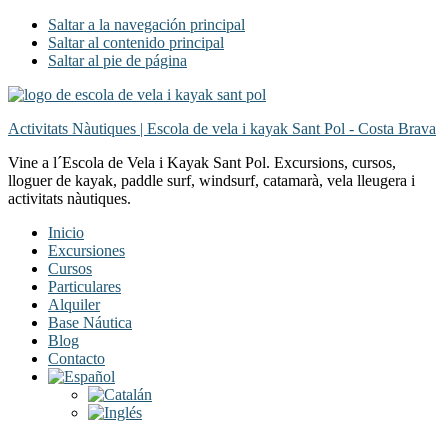
Saltar a la navegación principal
Saltar al contenido principal
Saltar al pie de página
Activitats Nàutiques | Escola de vela i kayak Sant Pol - Costa Brava
Vine a l´Escola de Vela i Kayak Sant Pol. Excursions, cursos,
lloguer de kayak, paddle surf, windsurf, catamarà, vela lleugera i
activitats nàutiques.
Inicio
Excursiones
Cursos
Particulares
Alquiler
Base Náutica
Blog
Contacto